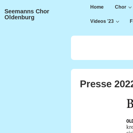
Main
↓
Home
Chor
Seemanns Chor
Zum
Navigation
Oldenburg
Inhalt
Videos ’23
F
Presse 202