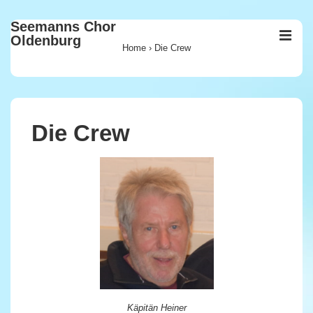
↓
Seemanns Chor
Zum
ME
Oldenburg
Inhalt
Home
›
Die Crew
Main
Navigation
Die Crew
Käpitän Heiner