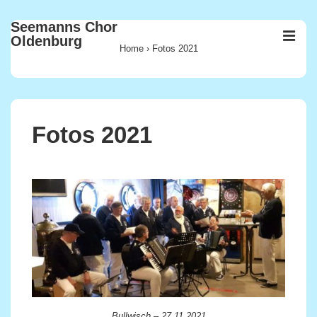
↓
Seemanns Chor
Zum
ME
Oldenburg
Inhalt
Home
›
Fotos 2021
Main
Navigation
Fotos 2021
Bullwisch – 27.11.2021