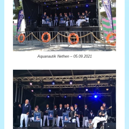
Aquanautik Nethen – 05.09.2021