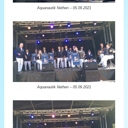
Aquanautik Nethen – 05.09.2021
Aquanautik Nethen – 05.09.2021