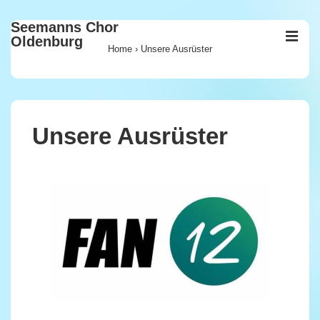
↓
Seemanns Chor
Zum
ME
Oldenburg
Inhalt
Home
›
Unsere Ausrüster
Main
Navigation
Unsere Ausrüster